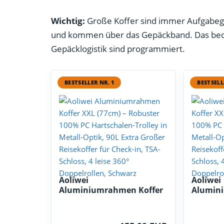
Wichtig:
Große Koffer sind immer Aufgabeg
und kommen über das Gepäckband. Das bede
Gepäcklogistik sind programmiert.
BESTSELLER NR. 1
BESTSELL
Aoliwei
Aoliwei
Aluminiumrahmen Koffer
Alumin
XXL (77cm...
XXL (77c