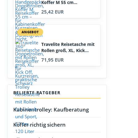
Koffer M 55 cm...
25,42 EUR
ANGEBOT
Travelite Reisetasche mit
Rollen groß, XL, Kick...
71,95 EUR
BELIEBTE RATGEBER
Kabinentrolley: Kaufberatung
Koffer richtig sichern